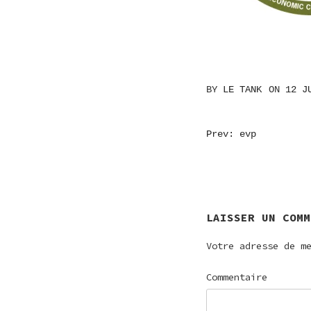
BY
LE TANK
ON
12 J
NAVIGATI
Prev: evp
DE
L’ARTICL
LAISSER UN COMM
Votre adresse de m
Commentaire