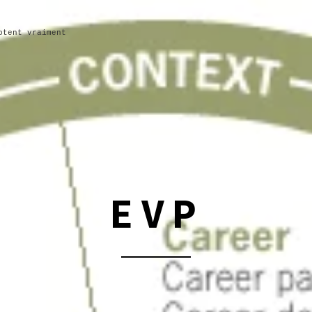
ptent vraiment
EVP