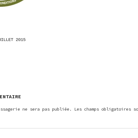
UILLET 2015
ON
E
ENTAIRE
essagerie ne sera pas publiée.
Les champs obligatoires s