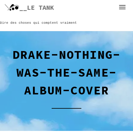
Skip
__LE TANK
to
content
Dire des choses qui comptent vraiment
DRAKE-NOTHING-
WAS-THE-SAME-
ALBUM-COVER