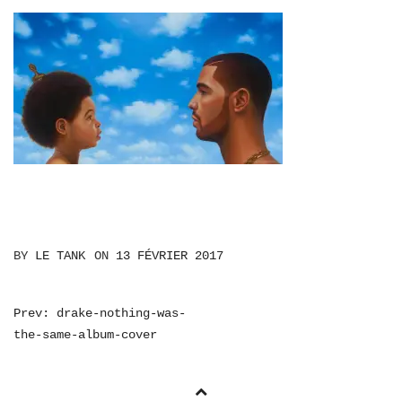
BY
LE TANK
ON
13 FÉVRIER 2017
NAVIGATION
Prev: drake-nothing-was-
the-same-album-cover
DE
L’ARTICLE