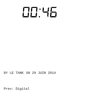
BY
LE TANK
ON
29 JUIN 2014
NAVIGATION
Prev: Digital
DE
L’ARTICLE