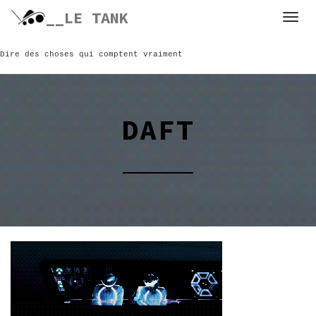
Skip
__LE TANK
to
content
Dire des choses qui comptent vraiment
DAFT