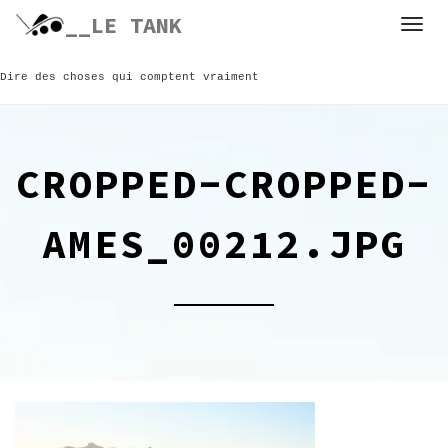
Skip
__LE TANK
to
content
Dire des choses qui comptent vraiment
CROPPED-CROPPED-
AMES_00212.JPG