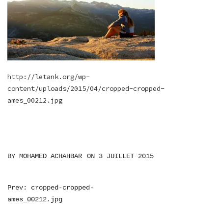
http://letank.org/wp-
content/uploads/2015/04/cropped-cropped-
ames_00212.jpg
BY
MOHAMED ACHAHBAR
ON
3 JUILLET 2015
NAVIGATION
Prev: cropped-cropped-
ames_00212.jpg
DE