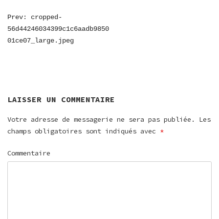
NAVIGATION
Prev: cropped-
56d44246034399c1c6aadb9850
DE
01ce07_large.jpeg
L’ARTICLE
LAISSER UN COMMENTAIRE
Votre adresse de messagerie ne sera pas publiée.
Les
champs obligatoires sont indiqués avec
*
Commentaire