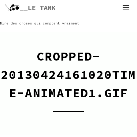
Skip
__LE TANK
to
content
Dire des choses qui comptent vraiment
CROPPED-
20130424161020TIM
E-ANIMATED1.GIF