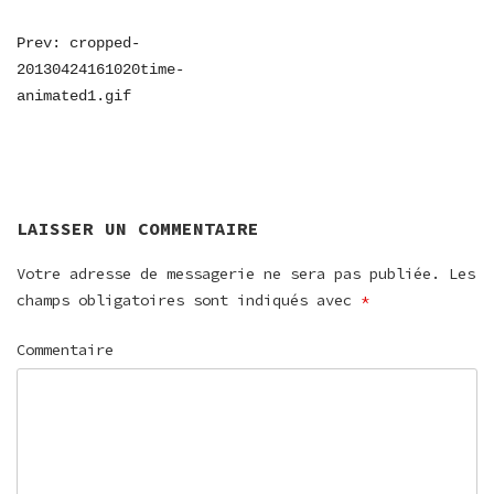
NAVIGATION
Prev: cropped-
20130424161020time-
DE
animated1.gif
L’ARTICLE
LAISSER UN COMMENTAIRE
Votre adresse de messagerie ne sera pas publiée.
Les
champs obligatoires sont indiqués avec
*
Commentaire