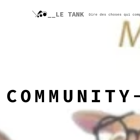
Skip
to
__LE TANK
Dire des choses qui com
content
COMMUNITY