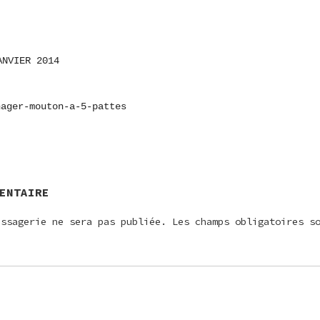
ANVIER 2014
ON
nager-mouton-a-5-pattes
E
ENTAIRE
essagerie ne sera pas publiée.
Les champs obligatoires s