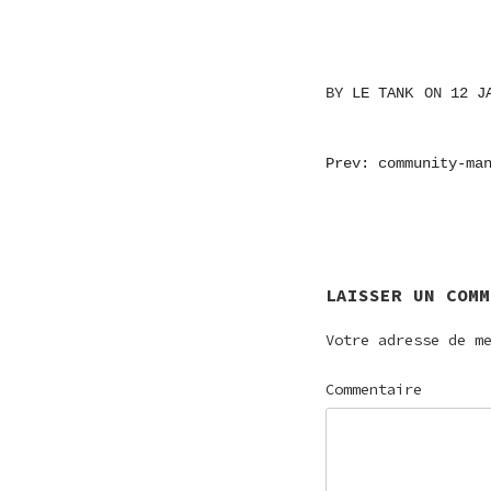
BY
LE TANK
ON
12 J
NAVIGATI
Prev: community-ma
DE
L’ARTICL
LAISSER UN COMM
Votre adresse de m
Commentaire