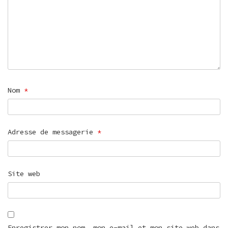
Nom
*
Adresse de messagerie
*
Site web
Enregistrer mon nom, mon e-mail et mon site web dans