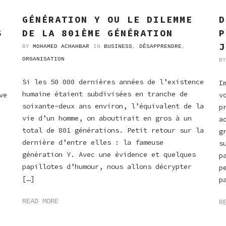
GÉNÉRATION Y OU LE DILEMME
D
DE LA 801ÈME GÉNÉRATION
S
P
J
BY
MOHAMED ACHAHBAR
IN
BUSINESS
,
DÉSAPPRENDRE
,
ORGANISATION
B
Si les 50 000 dernières années de l’existence
I
humaine étaient subdivisées en tranche de
ve
v
soixante-deux ans environ, l’équivalent de la
p
vie d’un homme, on aboutirait en gros à un
a
total de 801 générations. Petit retour sur la
g
dernière d’entre elles : la fameuse
s
génération Y. Avec une évidence et quelques
p
papillotes d’humour, nous allons décrypter
p
[…]
p
READ MORE
R