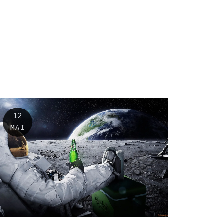
12
MAI