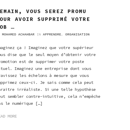
EMAIN, VOUS SEREZ PROMU
OUR AVOIR SUPPRIMÉ VOTRE
OB …
Y
MOHAMED ACHAHBAR
IN
APPRENDRE
,
ORGANISATION
maginez ça ! Imaginez que votre supérieur
ous dise que le seul moyen d’obtenir votre
romotion est de supprimer votre poste
ctuel. Imaginez une entreprise dont vous
ravissez les échelons à mesure que vous
upprimez ceux-ci. Je sais comme cela peut
araitre irréaliste. Si une telle hypothèse
eut sembler contre-intuitive, cela n’empêche
as le numérique […]
EAD MORE