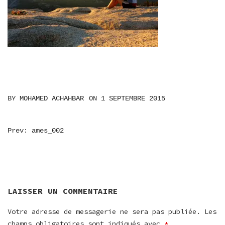
BY
MOHAMED ACHAHBAR
ON
1 SEPTEMBRE 2015
NAVIGATION
Prev: ames_002
DE
L’ARTICLE
LAISSER UN COMMENTAIRE
Votre adresse de messagerie ne sera pas publiée.
Les
champs obligatoires sont indiqués avec
*