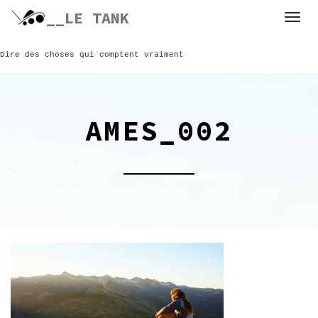
Skip
__LE TANK
to
content
Dire des choses qui comptent vraiment
AMES_002