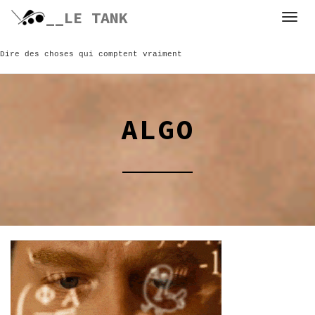
Skip
__LE TANK
to
content
Dire des choses qui comptent vraiment
ALGO