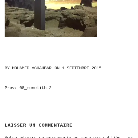
BY
MOHAMED ACHAHBAR
ON
1 SEPTEMBRE 2015
NAVIGATION
Prev: 08_monolith-2
DE
L’ARTICLE
LAISSER UN COMMENTAIRE
Votre adresse de messagerie ne sera pas publiée.
Les