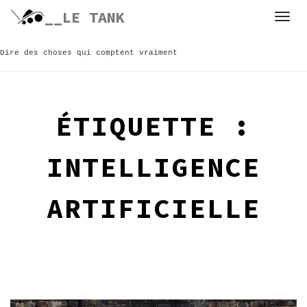
Skip
__LE TANK
to
content
Dire des choses qui comptent vraiment
ÉTIQUETTE :
INTELLIGENCE
ARTIFICIELLE