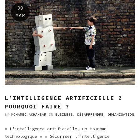
30
MAR
L’INTELLIGENCE ARTIFICIELLE ?
POURQUOI FAIRE ?
BY
MOHAMED ACHAHBAR
IN
BUSINESS
,
DÉSAPPRENDRE
,
ORGANISATION
« L’intelligence artificielle, un tsunami
technologique » « Sécuriser l’intelligence